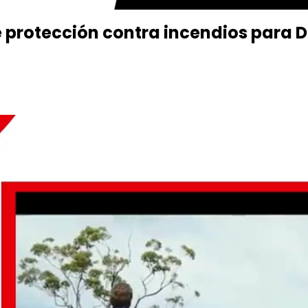
 protección contra incendios para 
Nuestra Ubicación
Col. Paz Barahona, 15 y 16 Calle, 9 Avenida, S.O.,